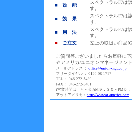
スペクトラルF7は
■ 効 能
す。
スペクトラルF7は
■ 効 果
す。
スペクトラルF7は
■ 用 法
す。
■
ご注文
左上の取扱い商品[
ご質問等ございましたらお気軽に下
＠アメリカ/ユニオンマネージメン
メールアドレス ：
office@union-mgt.co.jp
フリーダイヤル ： 0120-08-1717
TEL ： 046-272-5439
FAX ： 046-272-5401
(営業時間は、月～金 AM９：３０～PM５：０
アットアメリカ：
http://www.at-america.com