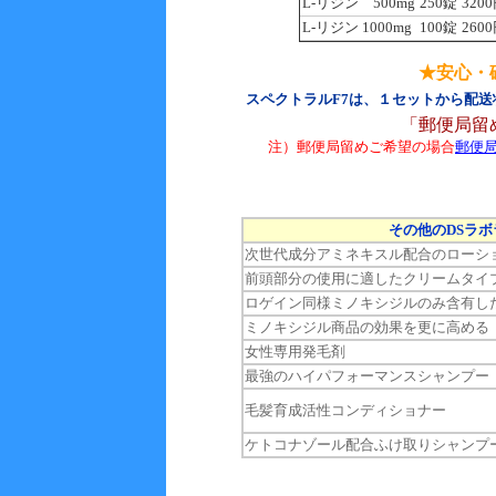
L-リジン 500mg
250錠
320
L-リジン 1000mg
100錠
260
★安心・
スペクトラルF7は、１セットから配
「郵便局留
注）郵便局留めご希望の場合
郵便
その他のDSラ
次世代成分アミネキスル配合のローシ
前頭部分の使用に適したクリームタイ
ロゲイン同様ミノキシジルのみ含有し
ミノキシジル商品の効果を更に高める
女性専用発毛剤
最強のハイパフォーマンスシャンプー
毛髪育成活性コンディショナー
ケトコナゾール配合ふけ取りシャンプ