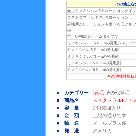
その他主な
元祖ミノキシジル5％ローションタイ
コストコブランドの5％ローション
男性用2％ローションも選べる旧アル
品
忙しい朝はフォームタイプで
ミノキシジル1.5％＋αの発毛シャンプ
ミノキシジル5％＋αの発毛剤
ミノキシジル7％＋αの発毛剤
ミノキシジル15％＋αの発毛剤
ミノキシジル16％＋αの発毛剤
その他弊社取扱
■ カテゴリー
[発毛]
その他発毛
■ 商品名
スペクトラルF7 ア
■ 容 量
1本(60ml入り)
■ 金 額
上記の通りです
■ 輸 送
メールプラス便
■ 発 送
アメリカ