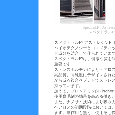
Spectral.F7 Astress
スペクトラルF
スペクトラルF7 アストレシンB
バイオテクノジーとコスメティ
ド成分を結合して作られていま
スペクトラルF7は、健康な髪を
重要です。
ストレスホルモンによりヘアロ
高品質、高純度にデザインされた
から成る複合ペプチドでストレ
持っています。
加えて、プロへアリンβ4 (Proha
使用育毛剤の効果を高める働き
また、ナノサム技術により吸収
ヘアロスの初期段階においては、
ます。副作用も無く、使用感も