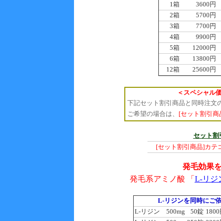
1箱
3600円
2箱
5700円
3箱
7700円
4箱
9900円
5箱
12000円
6箱
13800円
12箱
25600円
＜スペシャル
下記セット割引商品と同時注文の場
ご希望の場合は、
[セット割引商
セット割
[セット割引商品]カ
発毛効果
発毛系アミノ酸 「
L-リジ
L-リジンを同時にご
L-リジン 500mg
50錠
180