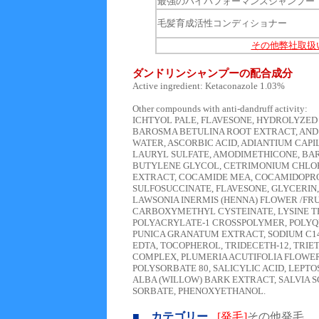
最強のハイパフォーマンスシャンプー
毛髪育成活性コンディショナー
その他弊社取扱
ダンドリンシャンプーの配合成分
Active ingredient: Ketaconazole 1.03%
Other compounds with anti-dandruff activity:
ICHTYOL PALE, FLAVESONE, HYDROLYZED
BAROSMA BETULINA ROOT EXTRACT, AND
WATER, ASCORBIC ACID, ADIANTIUM CAP
LAURYL SULFATE, AMODIMETHICONE, BA
BUTYLENE GLYCOL, CETRIMONIUM CHLORI
EXTRACT, COCAMIDE MEA, COCAMIDOPRO
SULFOSUCCINATE, FLAVESONE, GLYCERIN,
LAWSONIA INERMIS (HENNA) FLOWER /FRU
CARBOXYMETHYL CYSTEINATE, LYSINE T
POLYACRYLATE-1 CROSSPOLYMER, POLYQU
PUNICA GRANATUM EXTRACT, SODIUM C14
EDTA, TOCOPHEROL, TRIDECETH-12, TRI
COMPLEX, PLUMERIA ACUTIFOLIA FLOWE
POLYSORBATE 80, SALICYLIC ACID, LEPT
ALBA (WILLOW) BARK EXTRACT, SALVIA S
SORBATE, PHENOXYETHANOL.
■ カテゴリー
[発毛]
その他発毛