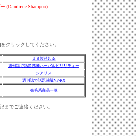
andrene Shampoo)
O]をクリックしてください。
ＵＳ製勃起薬
週刊誌で話題沸騰ハーバルビリリティー
シアリス
週刊誌で話題沸騰VP-RX
発毛系商品一覧
記までご連絡ください。
ト