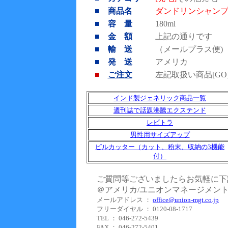
■ 商品名
ダンドリンシャンプー (D
■ 容 量
180ml
■ 金 額
上記の通りです
■ 輸 送
（メールプラス便)
■ 発 送
アメリカ
■
ご注文
左記取扱い商品[G
インド製ジェネリック商品一覧
週刊誌で話題沸騰エクステンド
レビトラ
男性用サイズアップ
ピルカッター（カット、粉末、収納の3機能
付）
ご質問等ございましたらお気軽に下
＠アメリカ/ユニオンマネージメン
メールアドレス ：
office@union-mgt.co.jp
フリーダイヤル ： 0120-08-1717
TEL ： 046-272-5439
FAX ： 046-272-5401