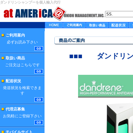
ダンドリンシャンプーを個人輸入代行
ご利用案内
必ずお読み下さい
■■■
ダンドリ
取扱い商品
ご注文はこちらです
配送状況
発送状況を検索できま
す
代理店募集
お気軽にご登録下さい
モバイルサイト