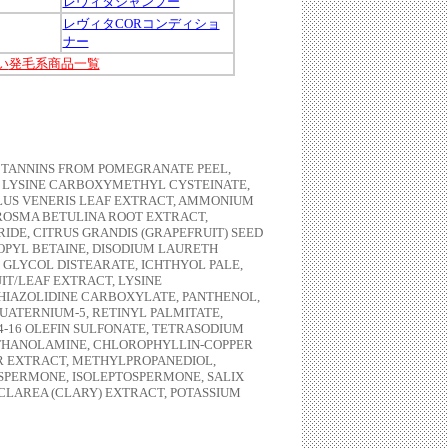
レヴィタシャンプー
レヴィタCORコンディショ
ナー
い
発毛系商品一覧
 TANNINS FROM POMEGRANATE PEEL,
 LYSINE CARBOXYMETHYL CYSTEINATE,
ILUS VENERIS LEAF EXTRACT, AMMONIUM
ROSMA BETULINA ROOT EXTRACT,
DE, CITRUS GRANDIS (GRAPEFRUIT) SEED
PYL BETAINE, DISODIUM LAURETH
 GLYCOL DISTEARATE, ICHTHYOL PALE,
IT/LEAF EXTRACT, LYSINE
HIAZOLIDINE CARBOXYLATE, PANTHENOL,
ATERNIUM-5, RETINYL PALMITATE,
-16 OLEFIN SULFONATE, TETRASODIUM
ETHANOLAMINE, CHLOROPHYLLIN-COPPER
R EXTRACT, METHYLPROPANEDIOL,
OSPERMONE, ISOLEPTOSPERMONE, SALIX
CLAREA (CLARY) EXTRACT, POTASSIUM