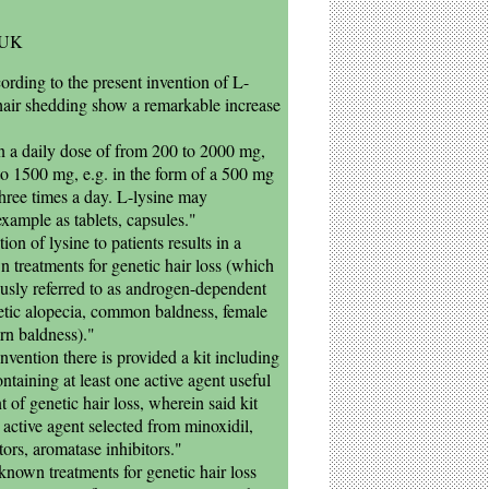
, UK
ording to the present invention of L-
 hair shedding show a remarkable increase
in a daily dose of from 200 to 2000 mg,
to 1500 mg, e.g. in the form of a 500 mg
three times a day. L-lysine may
example as tablets, capsules."
on of lysine to patients results in a
n treatments for genetic hair loss (which
usly referred to as androgen-dependent
etic alopecia, common baldness, female
ern baldness)."
invention there is provided a kit including
ontaining at least one active agent useful
 of genetic hair loss, wherein said kit
 active agent selected from minoxidil,
tors, aromatase inhibitors."
known treatments for genetic hair loss