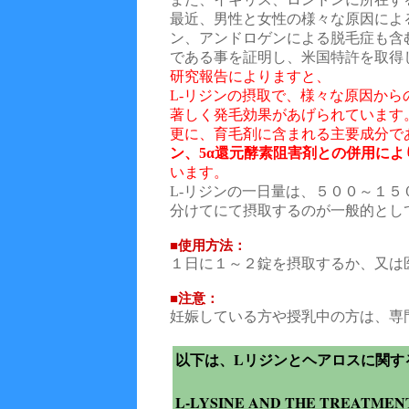
最近、男性と女性の様々な原因によ
ン、アンドロゲンによる脱毛症も含
である事を証明し、米国特許を取得
研究報告によりますと、
L-リジンの摂取で、様々な原因か
著しく発毛効果があげられています
更に、育毛剤に含まれる主要成分で
ン、5α還元酵素阻害剤との併用によ
います。
L-リジンの一日量は、５００～１
分けてにて摂取するのが一般的とし
■使用方法：
１日に１～２錠を摂取するか、又は
■注意：
妊娠している方や授乳中の方は、専
以下は、Lリジンとヘアロスに関す
L-LYSINE AND THE TREATMENT