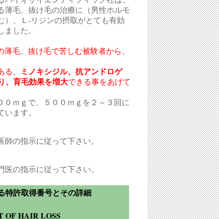
る薄毛、抜け毛の治療に（男性ホルモ
む）、Ｌ-リジンの摂取がとても有効
しました。
らの薄毛、抜け毛で苦しむ被験者から、
。
ある、
ミノキシジル、抗アンドロゲ
り、育毛効果を増大
できる事をあげて
５００ｍｇで、５００ｍｇを２～３回に
ています。
医師の指示に従って下さい。
門医の指示に従って下さい。
る特許取得番号とその詳細
 OF HAIR LOSS