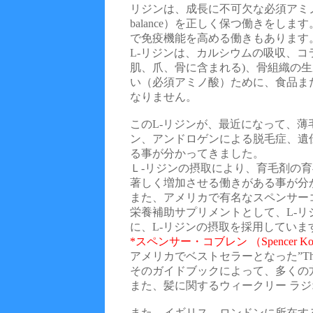
リジンは、成長に不可欠な必須アミノ酸
balance）を正しく保つ働きをし
で免疫機能を高める働きもあります
L-リジンは、カルシウムの吸収、コ
肌、爪、骨に含まれる)、骨組織の
い（必須アミノ酸）ために、食品ま
なりません。
このL-リジンが、最近になって、薄
ン、アンドロゲンによる脱毛症、遺
る事が分かってきました。
Ｌ-リジンの摂取により、育毛剤の
著しく増加させる働きがある事が分
また、アメリカで有名なスペンサー
栄養補助サプリメントとして、L-
に、L-リジンの摂取を採用していま
*スペンサー・コブレン （Spencer Ko
アメリカでベストセラーとなった”The Ba
そのガイドブックによって、多くの
また、髪に関するウィークリー ラ
また、イギリス、ロンドンに所在す