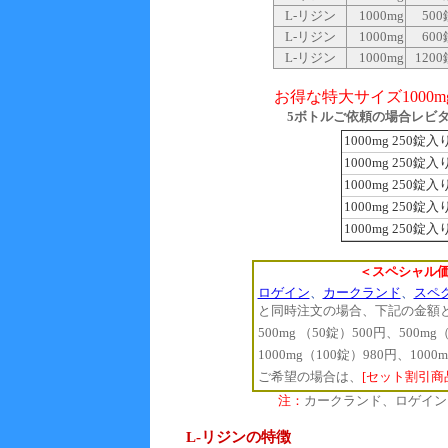
L-リジン
1000mg
500
L-リジン
1000mg
600
L-リジン
1000mg
1200
お得な特大サイズ1000m
5ボトルご依頼の場合レビ
1000mg 250錠
1000mg 250錠
1000mg 250錠
1000mg 250錠
1000mg 250錠
＜スペシャル
ロゲイン
、
カークランド
、
スペ
と同時注文の場合、下記の金額
500mg （50錠）500円、500mg（
1000mg（100錠）980円、1000
ご希望の場合は、
[セット割引商
注：
カークランド、ロゲイン
L-リジンの特徴