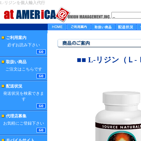
L-リジンを個人輸入代行
ご利用案内
必ずお読み下さい
■■
L-リジン（Ｌ
取扱い商品
ご注文はこちらです
配送状況
発送状況を検索できま
す
代理店募集
お気軽にご登録下さい
モバイルサイト