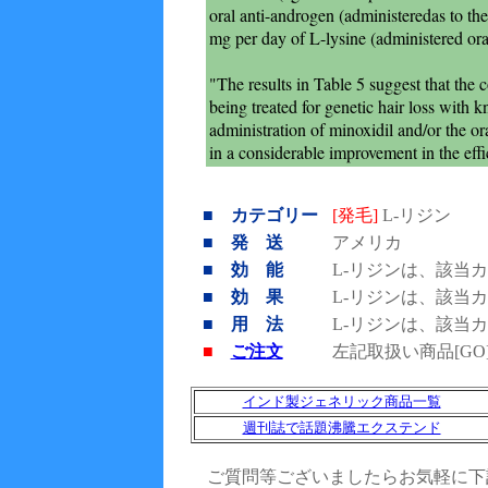
oral anti-androgen (administeredas to t
mg per day of L-lysine (administered ora
"The results in Table 5 suggest that the c
being treated for genetic hair loss with 
administration of minoxidil and/or the or
in a considerable improvement in the eff
■ カテゴリー
[発毛]
L-リジン
■ 発 送
アメリカ
■ 効 能
L-リジンは、該当
■ 効 果
L-リジンは、該当
■ 用 法
L-リジンは、該当
■
ご注文
左記取扱い商品[G
インド製ジェネリック商品一覧
週刊誌で話題沸騰エクステンド
ご質問等ございましたらお気軽に下