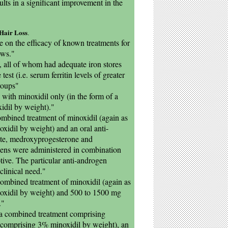
lts in a significant improvement in the
Hair Loss
.
ne on the efficacy of known treatments for
ows."
, all of whom had adequate iron stores
test (i.e. serum ferritin levels of greater
roups"
with minoxidil only (in the form of a
idil by weight)."
bined treatment of minoxidil (again as
xidil by weight) and an oral anti-
te, medroxyprogesterone and
ogens were administered in combination
ptive. The particular anti-androgen
clinical need."
ombined treatment of minoxidil (again as
noxidil by weight) and 500 to 1500 mg
."
a combined treatment comprising
n comprising 3% minoxidil by weight), an