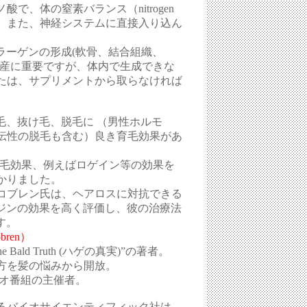
で、体の窒素バランス（nitrogen
ます。また、神経システムに直接入り込ん
。
ラーゲンの形成(軟骨、結合組織、
生産に重要ですが、体内で生成できな
たは、サプリメントから取らなければ
毛、抜け毛、脱毛に （男性ホルモ
伝性の脱毛も含む）良き育毛効果があ
育毛効果、例えばロゲイン等の効果を
かりました。
コブレン氏は、ヘアロスに対抗できる
リジンの効果を高く評価し、彼の治療法
す。
bren）
ld Truth (ハゲの真実)”の著者。
方を髪の悩みから開放。
ジオ番組の主催者。
るバイオサイエンティフィック社は、