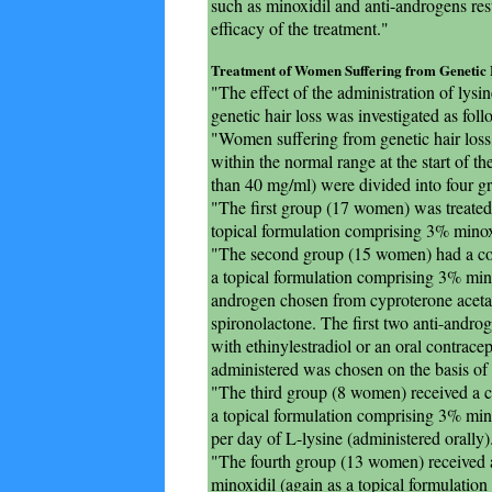
such as minoxidil and anti-androgens resu
efficacy of the treatment."
Treatment of Women Suffering from Genetic 
"The effect of the administration of lysi
genetic hair loss was investigated as foll
"Women suffering from genetic hair loss
within the normal range at the start of the 
than 40 mg/ml) were divided into four g
"The first group (17 women) was treated 
topical formulation comprising 3% minox
"The second group (15 women) had a com
a topical formulation comprising 3% mino
androgen chosen from cyproterone aceta
spironolactone. The first two anti-andr
with ethinylestradiol or an oral contrace
administered was chosen on the basis of 
"The third group (8 women) received a c
a topical formulation comprising 3% mi
per day of L-lysine (administered orally)
"The fourth group (13 women) received 
minoxidil (again as a topical formulatio