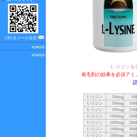
URLをメール送信
L-リジン
発毛剤の効果を必須アミ
L-リジン
500mg
50
L-リジン
500mg
100
L-リジン
500mg
250
L-リジン
1000mg
100
L-リジン
1000mg
200
L-リジン
1000mg
300
L-リジン
1000mg
400