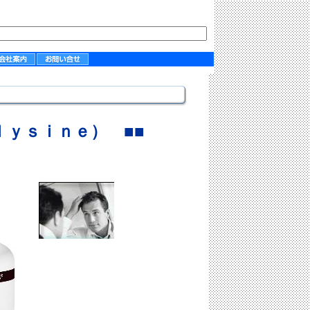
-ｌｙｓｉｎｅ）
■■