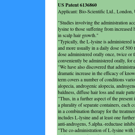
US Patent 6136860
Applicant: Bio-Scientific Ltd., London
"Studies involving the administration acc
lysine to those suffering from increased
in scalp hair growth."
"Typically, the L-lysine is administered 
and more usually in a daily dose of 500 
dose administered orally once, twice or 
conveniently be administered orally, for 
"We have also discovered that administrati
dramatic increase in the efficacy of know
term covers a number of conditions vario
alopecia, androgenic alopecia, androgen
baldness, diffuse hair loss and male patt
"Thus, in a further aspect of the present 
a plurality of separate containers, each c
in a combination therapy for the treatment
includes L-lysine and at least one further
anti-androgens, 5.alpha.-reductase inhibi
"The co-administration of L-lysine with 