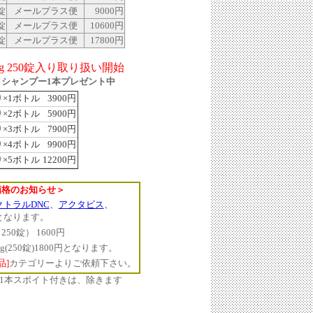
錠
メールプラス便
9000円
錠
メールプラス便
10600円
錠
メールプラス便
17800円
g 250錠入り取り扱い開始
タシャンプー1本プレゼント中
入り×1ボトル
3900円
入り×2ボトル
5900円
入り×3ボトル
7900円
入り×4ボトル
9900円
入り×5ボトル
12200円
価格のお知らせ＞
クトラルDNC
、
アクタビス
、
となります。
250錠） 1600円
mg(250錠)1800円となります。
品]
カテゴリーよりご依頼下さい。
1本スポイト付きは、除きます