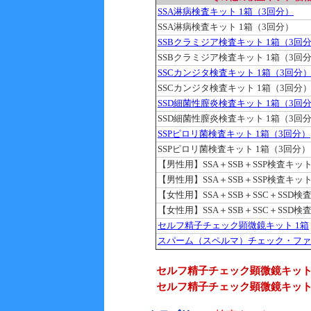
SSA淋病検査キット 1箱（3回分）
SSA淋病検査キット 1箱（3回分）
SSBクラミジア検査キット 1箱（3回
SSBクラミジア検査キット 1箱（3回
SSCカンジタ検査キット 1箱（3回分
SSCカンジタ検査キット 1箱（3回分
SSD細菌性膣炎検査キット 1箱（3回
SSD細菌性膣炎検査キット 1箱（3回
SSPピロリ菌検査キット 1箱（3回分）
SSPピロリ菌検査キット 1箱（3回分）
【男性用】SSA＋SSB＋SSP検査キット
【男性用】SSA＋SSB＋SSP検査キット
【女性用】SSA＋SSB＋SSC＋SSD検
【女性用】SSA＋SSB＋SSC＋SSD検
セルフ精子チェック顕微鏡キット 1箱
スパーム（スペルマ）チェック・ファ
セルフ精子チェック顕微鏡キッ
セルフ精子チェック顕微鏡キッ