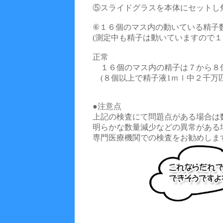
⑤スライドグラスを本体にセットし
⑥１６個のマス内の動いている精子
(測定中も精子は動いていますので１
正常
１６個のマス内の精子は７から８
(８個以上で精子液1ｍｌ中２千万
●注意点
上記の検査にて問題点がある場合は
明らかな数量減少などの異常がある
専門医療機関での検査をお勧めしま