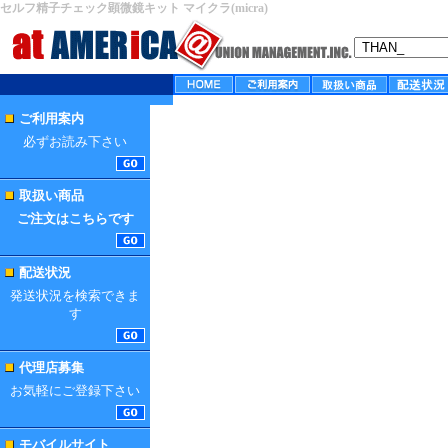
セルフ精子チェック顕微鏡キット マイクラ(micra)
ご利用案内
必ずお読み下さい
取扱い商品
ご注文はこちらです
配送状況
発送状況を検索できま
す
代理店募集
お気軽にご登録下さい
モバイルサイト