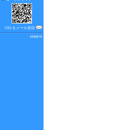
URLをメール送信