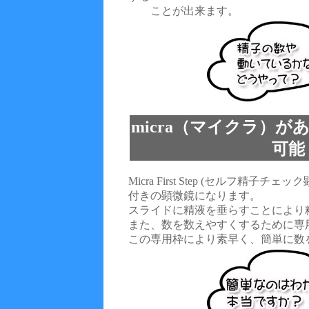
ことが出来ます。
micra（マイクラ）
可能
Micra First Step (セルフ精
付きの顕微鏡になります。
スライドに精液を垂らすことにより
また、数を数えやすくするために専
この専用枠により素早く、簡単に数