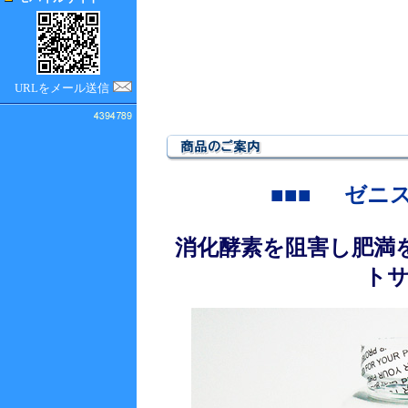
URLをメール送信
■■■
ゼニ
消化酵素を阻害し肥満
ト