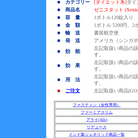
■ カテゴリー
[ダイエット系]
ダイ
■ 商品名
ゼニスタット (Xenista
■ 容 量
1ボトル120錠入り
■ 金 額
1ボトル 5200円、2
■ 輸 送
書留航空便
■ 発 送
アメリカ（シンガ
左記取扱い商品の
■ 効 能
す。
左記取扱い商品の
■ 効 果
す。
左記取扱い商品の
■ 用 法
す。
■
ご注文
左記取扱い商品[G
ファスティン（女性専用）
ファーミアスリム
アライ(Alli)
リデュース
インド製ジェネリック商品一覧