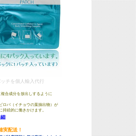
パッチを個人輸入代行
に複合成分を放出しするように
ビロバ（イチョウの葉抽出物）が
に持続的に働きかけます。
詳細
確実配送！