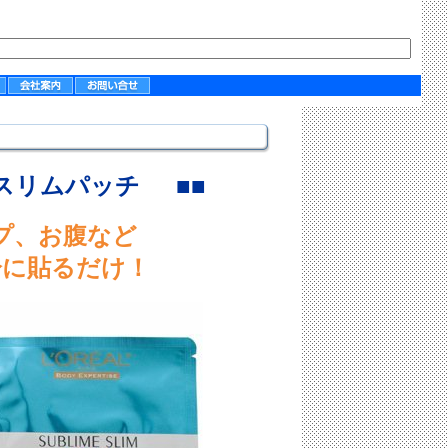
ムスリムパッチ
■■
プ、お腹など
分に貼るだけ！