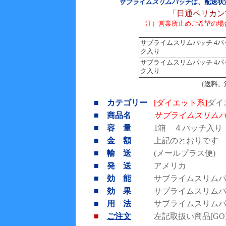
サブライムスリムパッチ
は、配送状
「日通ペリカン
注）営業所止めご希望の場
サブライムスリムパッチ 4パ
ク入り
サブライムスリムパッチ 4パ
ク入り
（送料、
■ カテゴリー
[ダイエット系]
ダイ
■ 商品名
サブライムスリム
■ 容 量
1箱 ４パッチ入り
■ 金 額
上記のとおりです
■ 輸 送
(メールプラス便)
■ 発 送
アメリカ
■ 効 能
サブライムスリム
■ 効 果
サブライムスリム
■ 用 法
サブライムスリム
■
ご注文
左記取扱い商品[G