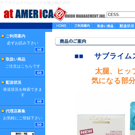
サブライムスリムパッチを個人輸入代行
ご利用案内
必ずお読み下さい
■■
サブライ
取扱い商品
ご注文はこちらです
太腿、ヒッ
気になる部
配送状況
発送状況を検索できま
す
代理店募集
お気軽にご登録下さい