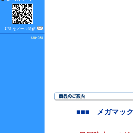
URLをメール送信
■■■
メガマック