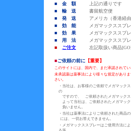
■ 金 額
上記の通りです
■ 輸 送
書留航空便
■ 発 送
アメリカ（香港経
■ 効 能
メガマックススプ
■ 効 果
メガマックススプ
■ 用 法
メガマックススプ
■
ご注文
左記取扱い商品[G
■
ご依頼の前に
【重要】
このサイトには、国内で、まだ承認されてい
未承認薬は薬事法により様々な規定がありま
さい。
・当社は、お客様のご依頼でメガマックス
の
ですので、 ご依頼されたメガマックス
よって当社は、ご依頼されたメガマック
負いません。
・当社は薬事法によりご依頼された商品の
には、一切お答えできません。
・メガマックススプレーはご使用方法によ
る等、