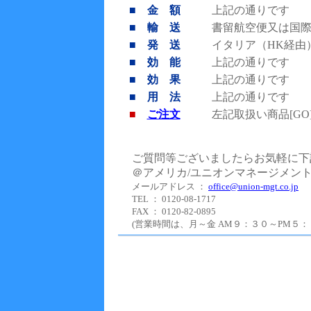
■ 金 額
上記の通りです
■ 輸 送
書留航空便又は国
■ 発 送
イタリア（HK経由
■ 効 能
上記の通りです
■ 効 果
上記の通りです
■ 用 法
上記の通りです
■
ご注文
左記取扱い商品[G
ご質問等ございましたらお気軽に下
＠アメリカ/ユニオンマネージメン
メールアドレス ：
office@union-mgt.co.jp
TEL ： 0120-08-1717
FAX ： 0120-82-0895
(営業時間は、月～金 AM９：３０～PM５：０