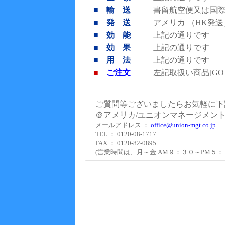
■ 輸 送
書留航空便又は国
■ 発 送
アメリカ （HK発送
■ 効 能
上記の通りです
■ 効 果
上記の通りです
■ 用 法
上記の通りです
■
ご注文
左記取扱い商品[G
ご質問等ございましたらお気軽に下
＠アメリカ/ユニオンマネージメン
メールアドレス ：
office@union-mgt.co.jp
TEL ： 0120-08-1717
FAX ： 0120-82-0895
(営業時間は、月～金 AM９：３０～PM５：０