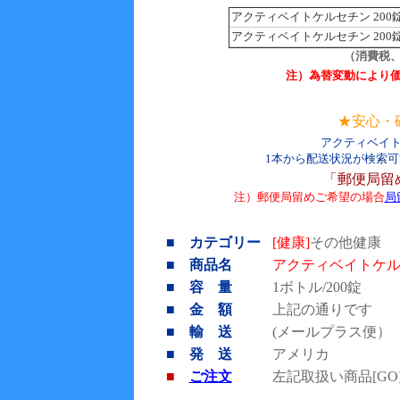
アクティベイトケルセチン 200
アクティベイトケルセチン 200
（消費税
注）為替変動により
★安心・
アクティベイ
1本から配送状況が検索
「郵便局留
注）郵便局留めご希望の場合
局
■ カテゴリー
[健康]
その他健康
■ 商品名
アクティベイトケ
■ 容 量
1ボトル/200錠
■ 金 額
上記の通りです
■ 輸 送
(メールプラス便）
■ 発 送
アメリカ
■
ご注文
左記取扱い商品[G